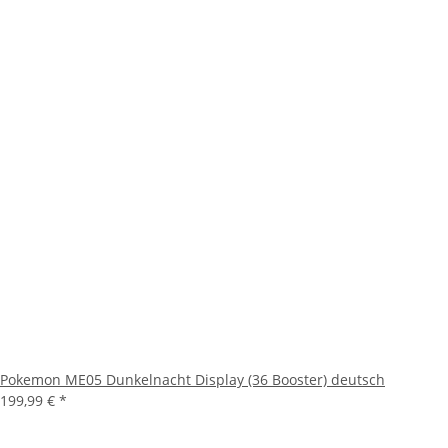
Pokemon ME05 Dunkelnacht Display (36 Booster) deutsch
199,99 €
*